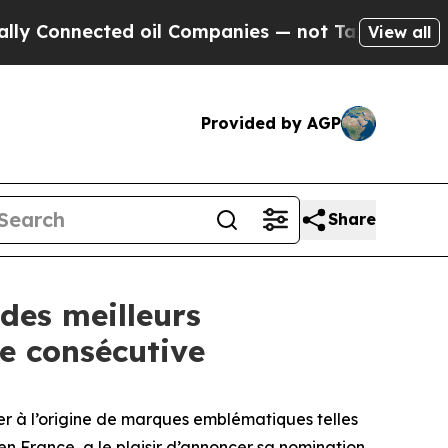
Connected oil Companies — not Taxpayers — the Ch
View all
Provided by AGP
Share
des meilleurs
e consécutive
r à l’origine de marques emblématiques telles
en France, a le plaisir d’annoncer sa nomination