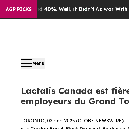
Around 40%. Well, it Didn’t
As war With Iran D
AGP PICKS
Menu
Lactalis Canada est fièr
employeurs du Grand To
TORONTO, 02 déc. 2025 (GLOBE NEWSWIRE) -- Lact
que Cracker Barrel, Black Diamond, Balderson, Ast