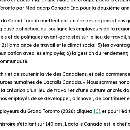
Toronto par Mediacorp Canada Inc. pour la deuxième ann
 du Grand Toronto mettent en lumière des organisations q
stigieuse distinction, qui souligne les employeurs de la rég
et de politiques avant-gardistes sur le lieu de travail, s
il; 2) l’ambiance de travail et le climat social; 3) les avant
mmunication avec les employés; 6) la gestion du rendement;
 communauté.
ichir et de soutenir la vie des Canadiens, et cela commenc
ssources humaines de Lactalis Canada. « Nous sommes hono
création d’un lieu de travail et d’une culture ancrés dans
 nos employés de se développer, d’innover, de contribuer e
employeurs du Grand Toronto (2026) cliquez
ICI
et pour l’édi
istoire s’étalant sur 140 ans, Lactalis Canada est le chef d