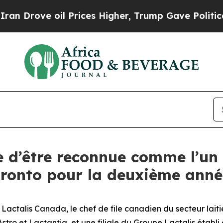
rove oil Prices Higher, Trump Gave Politically 
e d’être reconnue comme l’un 
ronto pour la deuxième anné
alis Canada, le chef de file canadien du secteur laitie
ro et Lactantia, et une filiale du Groupe Lactalis établi 