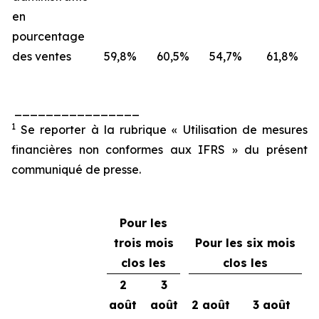
en
pourcentage
des ventes
59,8
%
60,5
%
54,7
%
61,8
%
________________
1
Se reporter à la rubrique « Utilisation de mesures
financières non conformes aux IFRS » du présent
communiqué de presse.
Pour les
trois mois
Pour les six mois
clos les
clos les
2
3
août
août
2 août
3 août