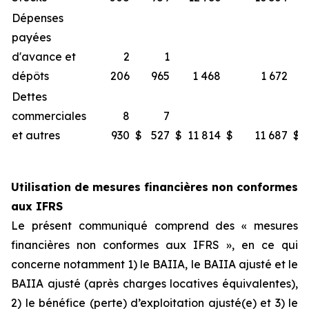
Dépenses
payées
d'avance et
2
1
dépôts
206
965
1 468
1 672
Dettes
commerciales
8
7
et autres
930
$
527
$
11 814
$
11 687
$
Utilisation de mesures financières non conformes
aux IFRS
Le présent communiqué comprend des « mesures
financières non conformes aux IFRS », en ce qui
concerne notamment 1) le BAIIA, le BAIIA ajusté et le
BAIIA ajusté (après charges locatives équivalentes),
2) le bénéfice (perte) d’exploitation ajusté(e) et 3) le