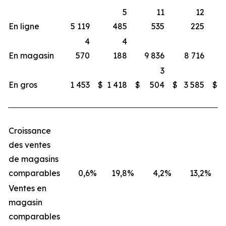
5
11
12
En ligne
5 119
485
535
225
4
4
En magasin
570
188
9 836
8 716
3
En gros
1 453
$
1 418
$
504
$
3 585
$
Croissance
des ventes
de magasins
comparables
0,6
%
19,8
%
4,2
%
13,2
%
Ventes en
magasin
comparables