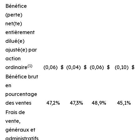
Bénéfice
(perte)
net(te)
entièrement
dilué(e)
ajusté(e) par
action
(1)
ordinaire
(0,06
)
$
(0,04
)
$
(0,06
)
$
(0,10
)
$
Bénéfice brut
en
pourcentage
des ventes
47,2
%
47,3
%
48,9
%
45,1
%
Frais de
vente,
généraux et
administratifs