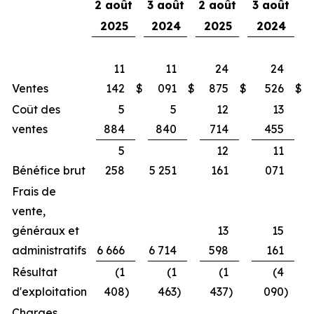
2 août
3 août
2 août
3 août
2025
2024
2025
2024
11
11
24
24
Ventes
142
$
091
$
875
$
526
$
Coût des
5
5
12
13
ventes
884
840
714
455
5
12
11
Bénéfice brut
258
5 251
161
071
Frais de
vente,
généraux et
13
15
administratifs
6 666
6 714
598
161
Résultat
(1
(1
(1
(4
d'exploitation
408
)
463
)
437
)
090
)
Charges