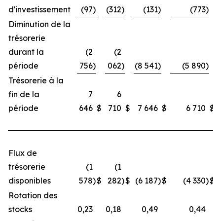
d'investissement
(97
)
(312
)
(131
)
(773
)
Diminution de la
trésorerie
durant la
(2
(2
période
756
)
062
)
(8 541
)
(5 890
)
Trésorerie à la
fin de la
7
6
période
646
$
710
$
7 646
$
6 710
$
Flux de
trésorerie
(1
(1
disponibles
578
)
$
282
)
$
(6 187
)
$
(4 330
)
$
Rotation des
stocks
0,23
0,18
0,49
0,44