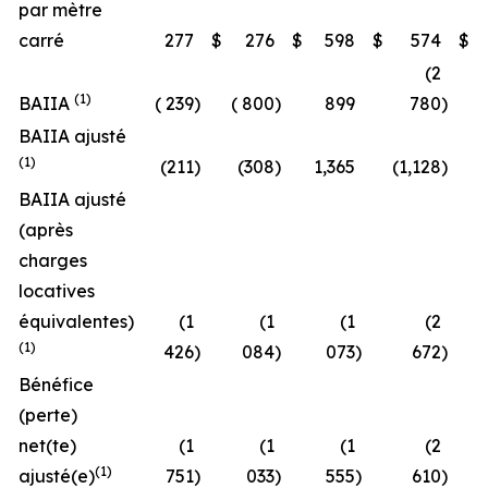
par mètre
carré
277
$
276
$
598
$
574
$
(2
(1)
BAIIA
( 239
)
( 800
)
899
780
)
BAIIA ajusté
(1)
(211
)
(308
)
1,365
(1,128
)
BAIIA ajusté
(après
charges
locatives
équivalentes)
(1
(1
(1
(2
(1)
426
)
084
)
073
)
672
)
Bénéfice
(perte)
net(te)
(1
(1
(1
(2
(1)
ajusté(e)
751
)
033
)
555
)
610
)