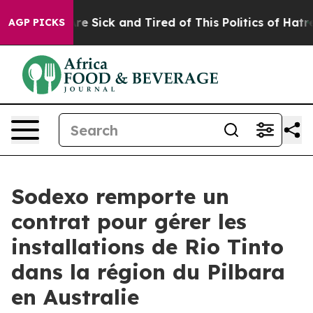
People Are Sick and Tired of This Politics of Hatred”
T
AGP PICKS
Sodexo remporte un
contrat pour gérer les
installations de Rio Tinto
dans la région du Pilbara
en Australie