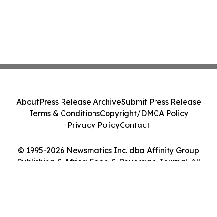
About
Press Release Archive
Submit Press Release
Terms & Conditions
Copyright/DMCA Policy
Privacy Policy
Contact
© 1995-2026 Newsmatics Inc. dba Affinity Group
Publishing & Africa Food & Beverage Journal. All
Rights Reserved.
Cookie Settings / Your Privacy Choices