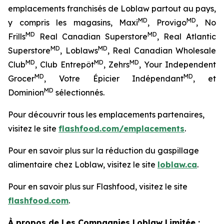
emplacements franchisés de Loblaw partout au pays,
MD
MD
y compris les magasins, Maxi
, Provigo
, No
MD
MD
Frills
Real Canadian Superstore
, Real Atlantic
MD
MD
Superstore
, Loblaws
, Real Canadian Wholesale
MD
MD
MD
Club
, Club Entrepôt
, Zehrs
, Your Independent
MD
MD
Grocer
, Votre Épicier Indépendant
, et
MD
Dominion
sélectionnés.
Pour découvrir tous les emplacements partenaires,
visitez le site
flashfood.com/emplacements
.
Pour en savoir plus sur la réduction du gaspillage
alimentaire chez Loblaw, visitez le site
loblaw.ca
.
Pour en savoir plus sur Flashfood, visitez le site
flashfood.com
.
À propos de Les Compagnies Loblaw Limitée :