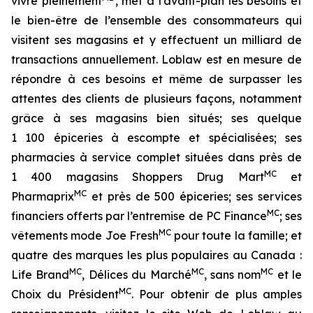
vivre pleinement
, met à l’avant-plan les besoins et
le bien-être de l’ensemble des consommateurs qui
visitent ses magasins et y effectuent un milliard de
transactions annuellement. Loblaw est en mesure de
répondre à ces besoins et même de surpasser les
attentes des clients de plusieurs façons, notamment
grâce à ses magasins bien situés; ses quelque
1 100 épiceries à escompte et spécialisées; ses
pharmacies à service complet situées dans près de
MC
1 400 magasins Shoppers Drug Mart
et
MC
Pharmaprix
et près de 500 épiceries; ses services
MC
financiers offerts par l’entremise de PC Finance
; ses
MC
vêtements mode Joe Fresh
pour toute la famille; et
quatre des marques les plus populaires au Canada :
MC
MC
MC
Life Brand
, Délices du Marché
, sans nom
et le
MC
Choix du Président
. Pour obtenir de plus amples