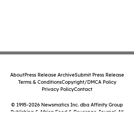
About
Press Release Archive
Submit Press Release
Terms & Conditions
Copyright/DMCA Policy
Privacy Policy
Contact
© 1995-2026 Newsmatics Inc. dba Affinity Group
Publishing & Africa Food & Beverage Journal. All
Rights Reserved.
Cookie Settings / Your Privacy Choices